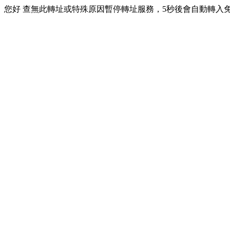
您好 查無此轉址或特殊原因暫停轉址服務，5秒後會自動轉入